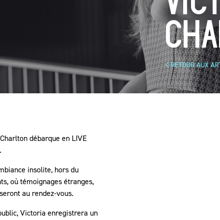
VIC
CHA
RETOUR AUX AR
a Charlton débarque en LIVE
.
biance insolite, hors du
s, où témoignages étranges,
seront au rendez-vous.
blic, Victoria enregistrera un