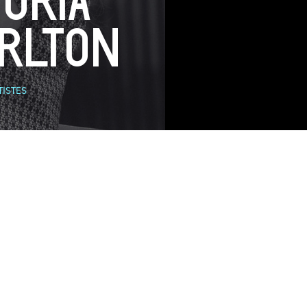
TORIA
RLTON
TISTES